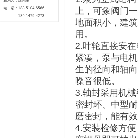
联系人：殷先生
电 话：188-5104-6566
上，可象阀门一
189-1479-4273
地面积小，建筑
网 址：www.njbsby.com
用。
2.叶轮直接安
紧凑，泵与电机
生的径向和轴向
噪音很低。
3.轴封采用机
密封环、中型耐
磨密封，能有效
4.安装检修方