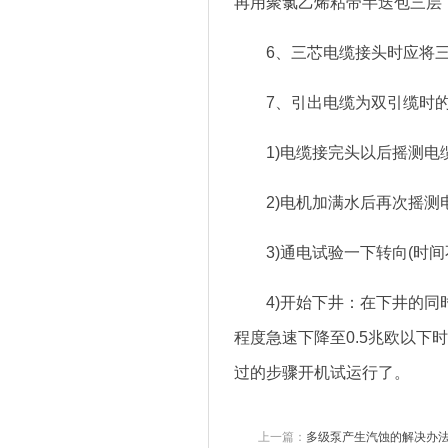
再用聚氯乙烯粘带半迭包三层，
6、三芯电缆接头时应将三
7、引出电缆为双引缆时的
1)电缆接完头以后摇测电缆与
2)电机加满水后再次摇测电
3)通电试验一下转向(时间
4)开始下井：在下井的同时
程度急速下降至0.5兆欧以
过的步骤开机试运行了。
上一篇：
多级泵产生汽蚀的解决办