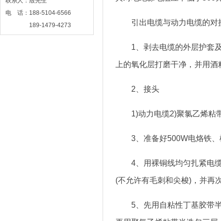
联系人：殷先生
电 话：188-5104-6566
引出电缆与动力电缆的对
189-1479-4273
网 址：www.njbsby.com
1、剥去电缆的外层护套及主
上的氧化层打磨干净，并用酒
2、接头
1)动力电缆2)聚氯乙烯粘带3
3、准备好500W电烙铁、
4、用裸铜线均匀扎紧电缆
(不允许有毛刺和尖梭)，并再
5、先用自粘性丁基胶带半迭