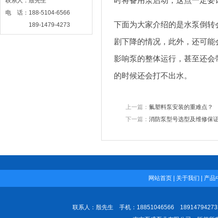
时将备用泵启动，这点一定要
联系人：殷先生
电 话：188-5104-6566
下面为大家介绍的是水泵倒转
189-1479-4273
网 址：www.njbsby.com
剧下降的情况，此外，还可能
影响泵的整体运行，甚至还会
的时候还会打不出水。
上一篇：
氟塑料泵安装的重难点？
下一篇：
消防泵型号选型及维修保
网站首页
|
关于我们
|
产品
联系人：殷先生 手机：18851046566 189147942